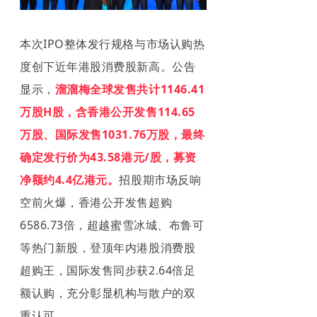
本次IPO整体发行规
格与市场认购热
度创下近年港股消费股新高。公告
显示，
溜溜梅全球发售共计1146.41
万股H股，含香港公开发售114.65
万股、国
际发售1031.76万股，最终
确定发行价为43.58港元/股，募资
净额约4.4亿港元。
招股期市场反响
空前火爆，香港公开发售超购
6586.73倍，超越蜜雪冰城、布鲁可
等热门新股，登顶年内港股消费股
超购王，国际发售同步获2.64倍足
额认购，充分彰显机构与散户的双
重认可。