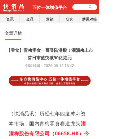
五位一体增值平台
ꄙ
资讯
金品
营销
研究
供需对接
文章详情
【零食】青梅零食一哥登陆港股！溜溜梅上市
首日市值突破90亿港元
创建时间：
2026-06-15
16:42
（快消品
讯）历经七年四度冲刺资
本市场，国内青梅零食赛道龙头
溜
溜梅股份有限公司（06658.HK）今